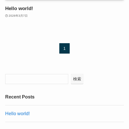
Hello world!
2026年3月7日
1
検索
Recent Posts
Hello world!