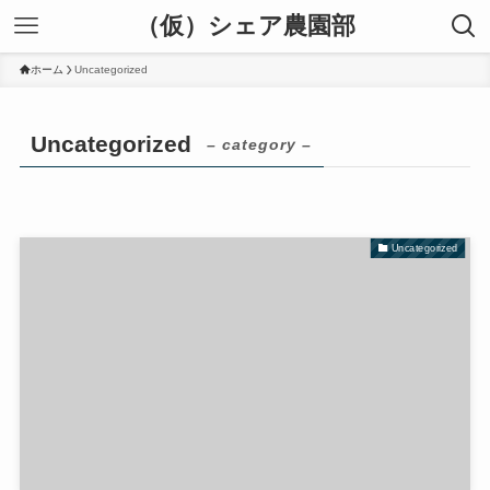
（仮）シェア農園部
ホーム
Uncategorized
Uncategorized
– category –
Uncategorized